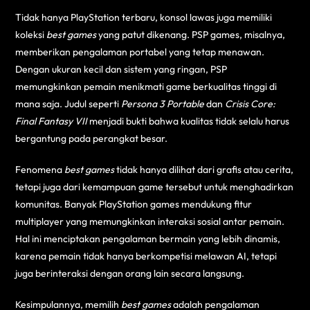
Tidak hanya PlayStation terbaru, konsol lawas juga memiliki
koleksi
best games
yang patut dikenang. PSP games, misalnya,
memberikan pengalaman portabel yang tetap menawan.
Dengan ukuran kecil dan sistem yang ringan, PSP
memungkinkan pemain menikmati game berkualitas tinggi di
mana saja. Judul seperti
Persona 3 Portable
dan
Crisis Core:
Final Fantasy VII
menjadi bukti bahwa kualitas tidak selalu harus
bergantung pada perangkat besar.
Fenomena
best games
tidak hanya dilihat dari grafis atau cerita,
tetapi juga dari kemampuan game tersebut untuk menghadirkan
komunitas. Banyak PlayStation games mendukung fitur
multiplayer yang memungkinkan interaksi sosial antar pemain.
Hal ini menciptakan pengalaman bermain yang lebih dinamis,
karena pemain tidak hanya berkompetisi melawan AI, tetapi
juga berinteraksi dengan orang lain secara langsung.
Kesimpulannya, memilih
best games
adalah pengalaman