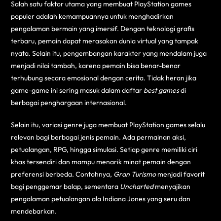
Salah satu faktor utama yang membuat PlayStation games
populer adalah kemampuannya untuk menghadirkan
pengalaman bermain yang imersif. Dengan teknologi grafis
terbaru, pemain dapat merasakan dunia virtual yang tampak
nyata. Selain itu, pengembangan karakter yang mendalam juga
menjadi nilai tambah, karena pemain bisa benar-benar
terhubung secara emosional dengan cerita. Tidak heran jika
game-game ini sering masuk dalam daftar
best games
di
berbagai penghargaan internasional.
Selain itu, variasi genre juga membuat PlayStation games selalu
relevan bagi berbagai jenis pemain. Ada permainan aksi,
petualangan, RPG, hingga simulasi. Setiap genre memiliki ciri
khas tersendiri dan mampu menarik minat pemain dengan
preferensi berbeda. Contohnya,
Gran Turismo
menjadi favorit
bagi penggemar balap, sementara
Uncharted
menyajikan
pengalaman petualangan ala Indiana Jones yang seru dan
mendebarkan.