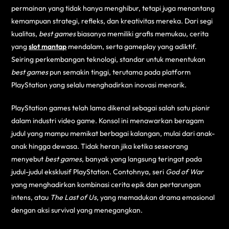
permainan yang tidak hanya menghibur, tetapi juga menantang
kemampuan strategi, refleks, dan kreativitas mereka. Dari segi
kualitas,
best games
biasanya memiliki grafis memukau, cerita
yang
slot mantap
mendalam, serta gameplay yang adiktif.
Seiring perkembangan teknologi, standar untuk menentukan
best games
pun semakin tinggi, terutama pada platform
PlayStation yang selalu menghadirkan inovasi menarik.
PlayStation games telah lama dikenal sebagai salah satu pionir
dalam industri video game. Konsol ini menawarkan beragam
judul yang mampu memikat berbagai kalangan, mulai dari anak-
anak hingga dewasa. Tidak heran jika ketika seseorang
menyebut
best games
, banyak yang langsung teringat pada
judul-judul eksklusif PlayStation. Contohnya, seri
God of War
yang menghadirkan kombinasi cerita epik dan pertarungan
intens, atau
The Last of Us
, yang memadukan drama emosional
dengan aksi survival yang menegangkan.