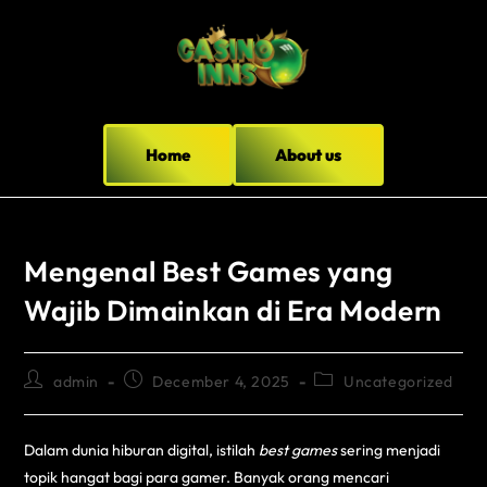
Home
About us
Mengenal Best Games yang
Wajib Dimainkan di Era Modern
admin
December 4, 2025
Uncategorized
Dalam dunia hiburan digital, istilah
best games
sering menjadi
topik hangat bagi para gamer. Banyak orang mencari