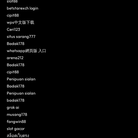
slot88
betstarexch login
cipit88
wps中文版下载
Ceri123
situs sarang777
Badak178
whatsapp網頁版 入口
arena212
Badak178
cipit88
Penipuan sialan
Badak178
Penipuan sialan
badak178
grok ai
musang178
fangwin88
slot gacor
สล็อตเว็บตรง