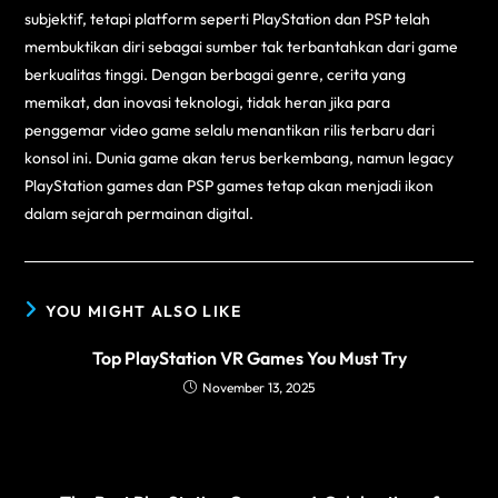
subjektif, tetapi platform seperti PlayStation dan PSP telah
membuktikan diri sebagai sumber tak terbantahkan dari game
berkualitas tinggi. Dengan berbagai genre, cerita yang
memikat, dan inovasi teknologi, tidak heran jika para
penggemar video game selalu menantikan rilis terbaru dari
konsol ini. Dunia game akan terus berkembang, namun legacy
PlayStation games dan PSP games tetap akan menjadi ikon
dalam sejarah permainan digital.
YOU MIGHT ALSO LIKE
Top PlayStation VR Games You Must Try
November 13, 2025