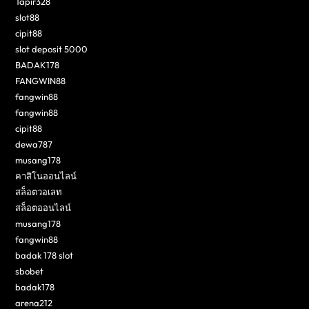
Tapir328
slot88
cipit88
slot deposit 5000
BADAK178
FANGWIN88
fangwin88
fangwin88
cipit88
dewa787
musang178
คาสิโนออนไลน์
สล็อตวอเลท
สล็อตออนไลน์
musang178
fangwin88
badak 178 slot
sbobet
badak178
arena212