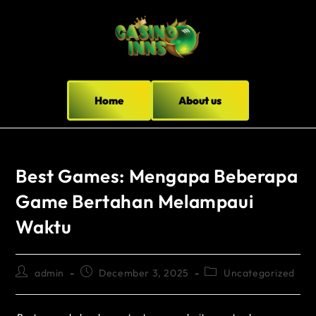
Home
About us
Best Games: Mengapa Beberapa
Game Bertahan Melampaui
Waktu
admin
December 3, 2025
Uncategorized