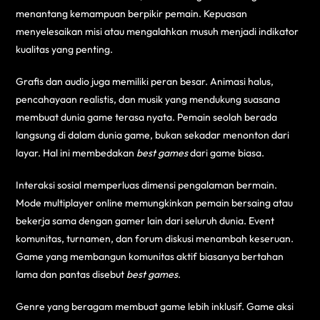
menantang kemampuan berpikir pemain. Kepuasan
menyelesaikan misi atau mengalahkan musuh menjadi indikator
kualitas yang penting.
Grafis dan audio juga memiliki peran besar. Animasi halus,
pencahayaan realistis, dan musik yang mendukung suasana
membuat dunia game terasa nyata. Pemain seolah berada
langsung di dalam dunia game, bukan sekadar menonton dari
layar. Hal ini membedakan
best games
dari game biasa.
Interaksi sosial memperluas dimensi pengalaman bermain.
Mode multiplayer online memungkinkan pemain bersaing atau
bekerja sama dengan gamer lain dari seluruh dunia. Event
komunitas, turnamen, dan forum diskusi menambah keseruan.
Game yang membangun komunitas aktif biasanya bertahan
lama dan pantas disebut
best games
.
Genre yang beragam membuat game lebih inklusif. Game aksi