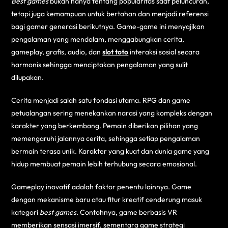
Best games
bukan hanya tentang popularitas saat peluncuran,
tetapi juga kemampuan untuk bertahan dan menjadi referensi
bagi gamer generasi berikutnya. Game-game ini menyajikan
pengalaman yang mendalam, menggabungkan cerita,
gameplay, grafis, audio, dan
slot toto
interaksi sosial secara
harmonis sehingga menciptakan pengalaman yang sulit
dilupakan.
Cerita menjadi salah satu fondasi utama. RPG dan game
petualangan sering menekankan narasi yang kompleks dengan
karakter yang berkembang. Pemain diberikan pilihan yang
memengaruhi jalannya cerita, sehingga setiap pengalaman
bermain terasa unik. Karakter yang kuat dan dunia game yang
hidup membuat pemain lebih terhubung secara emosional.
Gameplay inovatif adalah faktor penentu lainnya. Game
dengan mekanisme baru atau fitur kreatif cenderung masuk
kategori
best games
. Contohnya, game berbasis VR
memberikan sensasi imersif, sementara game strategi