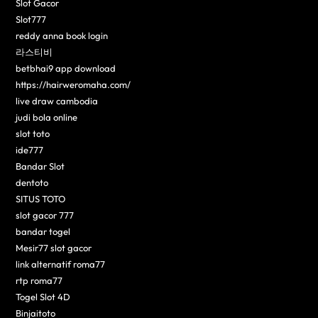
Slot Gacor
Slot777
reddy anna book login
라스티비
betbhai9 app download
https://hairweromaha.com/
live draw cambodia
judi bola online
slot toto
ide777
Bandar Slot
dentoto
SITUS TOTO
slot gacor 777
bandar togel
Mesir77 slot gacor
link alternatif roma77
rtp roma77
Togel Slot 4D
Binjaitoto