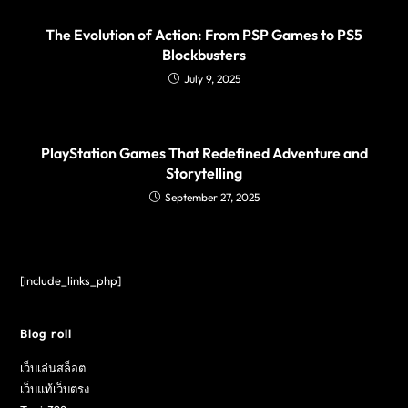
The Evolution of Action: From PSP Games to PS5
Blockbusters
July 9, 2025
PlayStation Games That Redefined Adventure and
Storytelling
September 27, 2025
[include_links_php]
Blog roll
เว็บเล่นสล็อต
เว็บแท้เว็บตรง